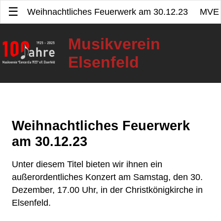
☰
Weihnachtliches Feuerwerk am 30.12.23
MVE
HOME
Musikverein
Elsenfeld
NEWS
TERMINE
100 JAHRE
Weihnachtliches Feuerwerk
BILDER
am 30.12.23
VEREIN
Unter diesem Titel bieten wir ihnen ein
VEREINSGESCHICHTE
außerordentliches Konzert am Samstag, den 30.
KONTAKT
AKTIVEN
Dezember, 17.00 Uhr, in der Christkönigkirche in
VORSTANDSCHAFT
Elsenfeld.
AUSBILDUNG