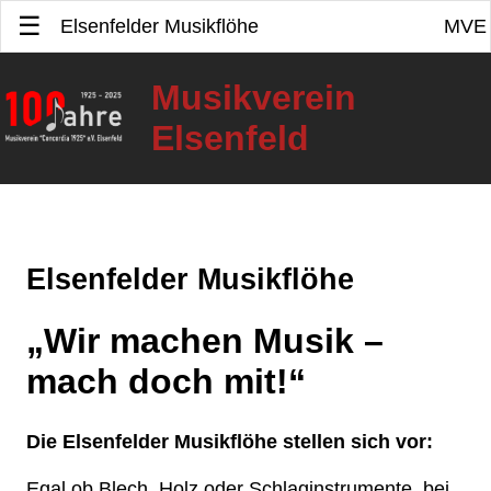
☰
Elsenfelder Musikflöhe
MVE
HOME
Musikverein
Elsenfeld
NEWS
TERMINE
100 JAHRE
Elsenfelder Musikflöhe
BILDER
„Wir machen Musik –
VEREIN
mach doch mit!“
VEREINSGESCHICHTE
KONTAKT
AKTIVEN
Die Elsenfelder Musikflöhe stellen sich vor:
VORSTANDSCHAFT
AUSBILDUNG
Egal ob Blech, Holz oder Schlaginstrumente, bei